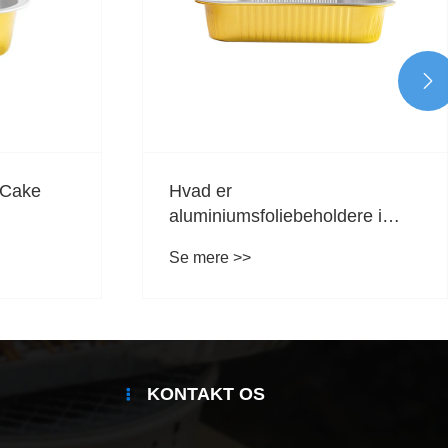

 Cake
Hvad er
aluminiumsfoliebeholdere i
dere?
glatvæggen?
Se mere >>
KONTAKT OS