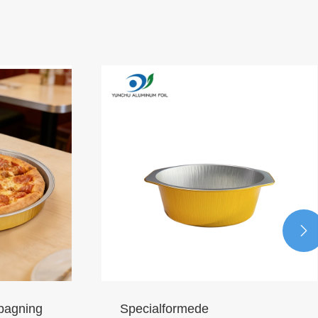

bagning
Specialformede