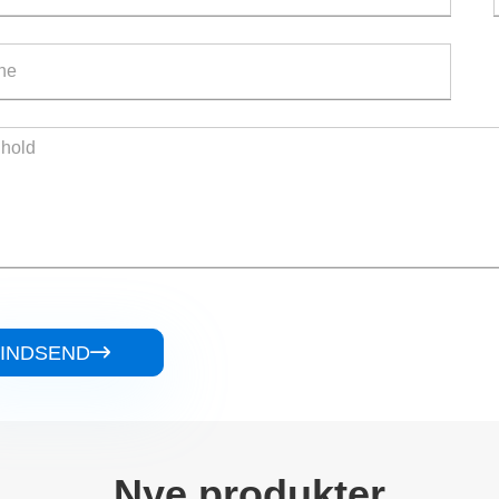
INDSEND

Nye produkter