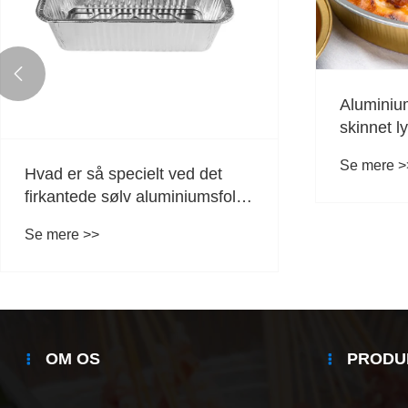

Aluminiu
skinnet ly
fødevare
Se mere >
Hvad er så specielt ved det
firkantede sølv aluminiumsfolie
madbeholder?
Se mere >>
OM OS
PRODU