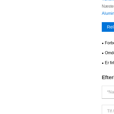
Næste 
Alumin
Rel
Forb
luftfa
Omde
drikke
Er f
valg t
Efte