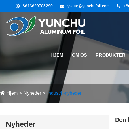
8613699708290
yvette@yunchufoil.com
+8
HJEM
OM OS
PRODUKTER
Hjem
Nyheder
Industri -nyheder
Den 
Nyheder