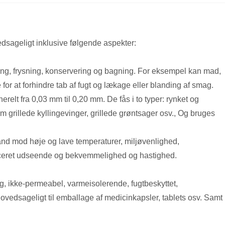
dsageligt inklusive følgende aspekter:
ing, frysning, konservering og bagning. For eksempel kan mad,
 for at forhindre tab af fugt og lækage eller blanding af smag.
erelt fra 0,03 mm til 0,20 mm. De fås i to typer: rynket og
om grillede kyllingevinger, grillede grøntsager osv., Og bruges
nd mod høje og lave temperaturer, miljøvenlighed,
nceret udseende og bekvemmelighed og hastighed.
ig, ikke-permeabel, varmeisolerende, fugtbeskyttet,
 hovedsageligt til emballage af medicinkapsler, tablets osv. Samt