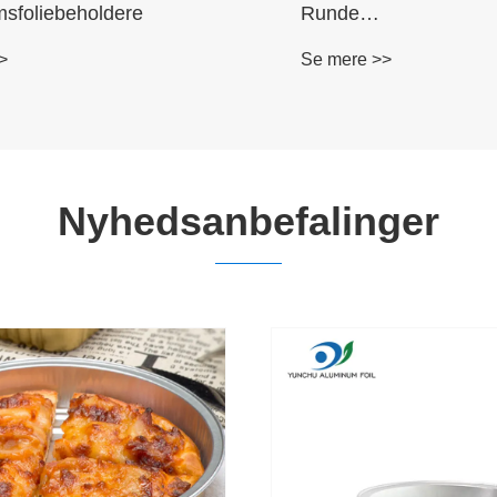
msfoliebeholdere
Runde
aluminiumsfoliebehol
>
Se mere >>
Nyhedsanbefalinger