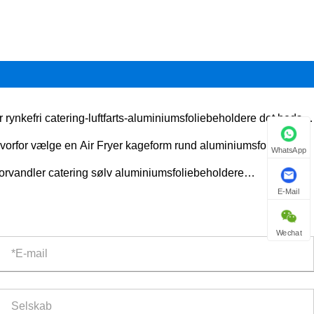
r rynkefri catering-luftfarts-aluminiumsfoliebeholdere det bedste
g for moderne madserviceeffektivitet under flyvningen
vorfor vælge en Air Fryer kageform rund aluminiumsfolie
WhatsApp
epande til engangsbrug for ubesværet bagningssucces
orvandler catering sølv aluminiumsfoliebeholdere
E-Mail
dserviceemballage?
Wechat