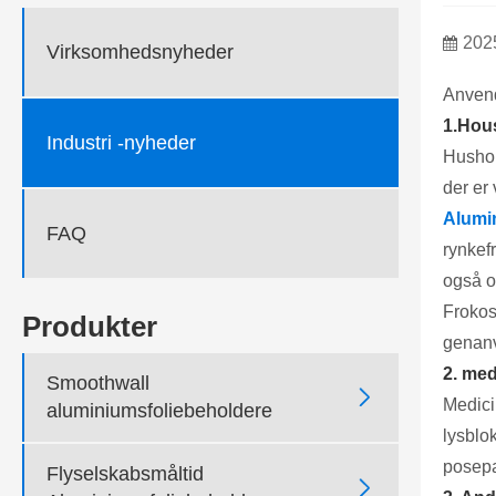
202
Virksomhedsnyheder
Anvend
1.Hous
Industri -nyheder
Hushol
der er 
Alumi
FAQ
rynkefr
også of
Frokos
Produkter
genanv
2. med
Smoothwall

Medici
aluminiumsfoliebeholdere
lysblok
posepa
Flyselskabsmåltid
