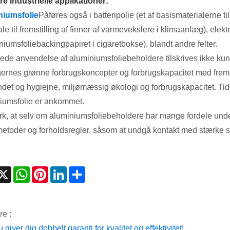
re industrielle applikationer:
niumsfolie
Påføres også i batteripolie (et af basismaterialerne ti
le til fremstilling af finner af varmevekslere i klimaanlæg), elekt
niumsfoliebackingpapiret i cigaretbokse), blandt andre felter.
ede anvendelse af aluminiumsfoliebeholdere tilskrives ikke kun 
gernes grønne forbrugskoncepter og forbrugskapacitet med frems
det og hygiejne, miljømæssig økologi og forbrugskapacitet. Tiden
iumsfolie er ankommet.
, at selv om aluminiumsfoliebeholdere har mange fordele under b
etoder og forholdsregler, såsom at undgå kontakt med stærke syre
acebook
X
WhatsApp
Pinterest
LinkedIn
Share
re :
giver dig dobbelt garanti for kvalitet og effektivitet!