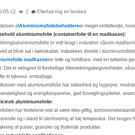
5-05-12
2
Efterlad mig en besked
elsen af
Aluminiumsfoliebeholdere
er meget omfattende, hove
ehold aluminiumsfolie (containerfolie til en madkasse):
dningsaluminiumsfolie er vidt brugt i industrier såsom madlavn
ved at blive sat i køleskabet, indpakkes direkte i aluminiumsfolie
niumsfolie madkasser
er lette og holdbare, med en tykkelse gen
i. Det er velegnet til forskellige tilberedningsbegivenheder, sås
te til takeout -emballage.
tkasser med aluminiumsfolie har sikkerhed og hygiejne, modsta
endelighed og energibesparelse, god forseglingsydelse, ava
icinsk aluminiumsfolie:
nfolien har fordelene ved at være ikke-giftig, korrosionsbestand
erende og i stand til sterilisering af høj temperatur. Det bruges
kning af pulver, granuler og flydende produkter.