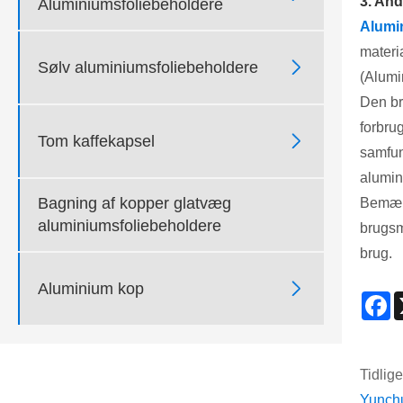
3. And
Aluminiumsfoliebeholdere
Alumi
materia

Sølv aluminiumsfoliebeholdere
(Alumi
Den br
forbru

Tom kaffekapsel
samfun
alumin
Bagning af kopper glatvæg
Bemærk
aluminiumsfoliebeholdere
brugsm
brug.

Aluminium kop
F
Tidlige
Yunchu 