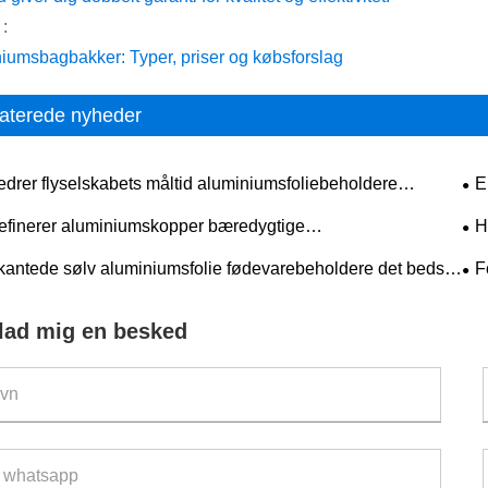
:
iumsbagbakker: Typer, priser og købsforslag
aterede nyheder
edrer flyselskabets måltid aluminiumsfoliebeholdere
E
rtsemballagen?
val
finerer aluminiumskopper bæredygtige
H
vareemballagetrends?
bag
irkantede sølv aluminiumsfolie fødevarebeholdere det bedste
F
il moderne mademballage og opbevaring
ma
rlad mig en besked