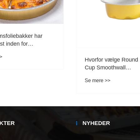
msfoliebakker har
st inden for
emballage
>
Hvorfor vælge Round
Cup Smoothwall
aluminiumsfoliebehol
Se mere >>
KTER
NYHEDER