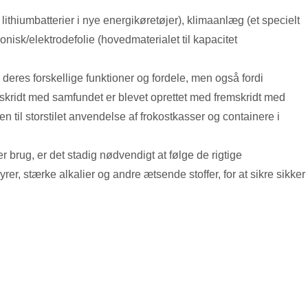
l lithiumbatterier i nye energikøretøjer), klimaanlæg (et specielt
ronisk/elektrodefolie (hovedmaterialet til kapacitet
deres forskellige funktioner og fordele, men også fordi
kridt med samfundet er blevet oprettet med fremskridt med
 til storstilet anvendelse af frokostkasser og containere i
rug, er det stadig nødvendigt at følge de rigtige
r, stærke alkalier og andre ætsende stoffer, for at sikre sikker